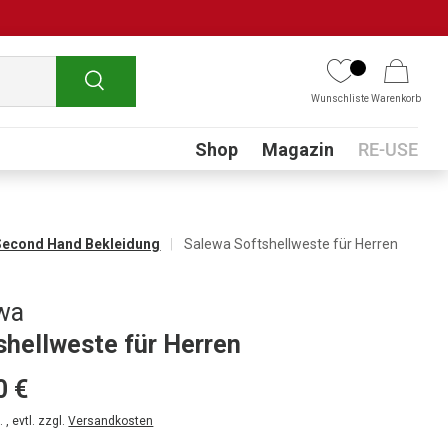
Suchen
Wunschliste
Warenkorb
Submenu
Shop
Magazin
RE-USE
Second Hand Bekleidung
Salewa Softshellweste für Herren
wa
shellweste für Herren
0 €
 , evtl. zzgl.
Versandkosten