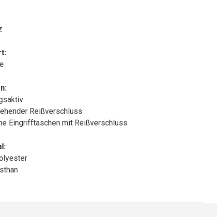
z
t:
le
n:
gsaktiv
ehender Reißverschluss
che Eingrifftaschen mit Reißverschluss
l:
olyester
sthan