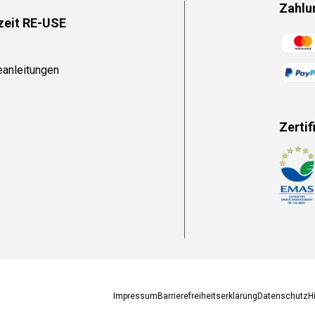
Zahlu
zeit RE-USE
Zahlun
eanleitungen
Zertif
Zahlun
Impressum
Barrierefreiheitserklärung
Datenschutz
H