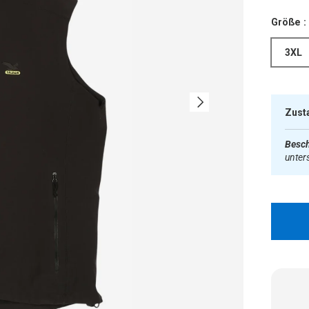
Größe :
3XL
Nächste
Zust
Besch
unter