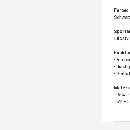
Farbe:
Schwar
Sportar
Lifesty
Funktio
Atmun
durchg
Seitli
Materia
95% P
5% Ela