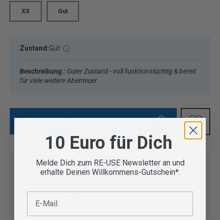
XS
Gut
Zustand:
Gut
Beschreibung :
Guter Zustand - voll funktionstüchtig & bereit
für viele weitere Abenteuer
IN DEN WARENKORB
10 Euro für Dich
Melde Dich zum RE-USE Newsletter an und
erhalte Deinen Willkommens-Gutschein*.
Vom Outdoor Spezialisten
E-Mail
geprüfte Second Hand
Lieferung in 3-5 Werktagen
Artikel