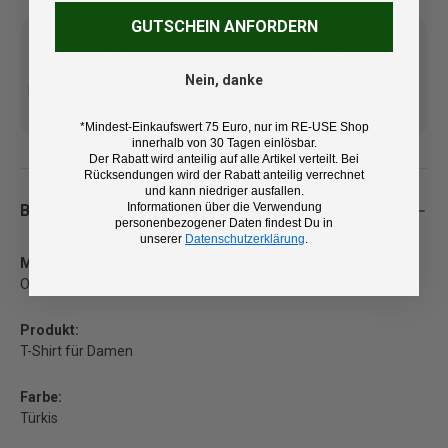
GUTSCHEIN ANFORDERN
Nein, danke
Kostenlose Lieferung ab 100
14 Tage Rückgaberecht und
€ (DE/AT)
kostenlose Retoure
*Mindest-Einkaufswert 75 Euro, nur im RE-USE Shop
innerhalb von 30 Tagen einlösbar.
Der Rabatt wird anteilig auf alle Artikel verteilt. Bei
Rücksendungen wird der Rabatt anteilig verrechnet
und kann niedriger ausfallen.
Informationen über die Verwendung
Beschreibung
personenbezogener Daten findest Du in
unserer
Datenschutzerklärung
.
Marke:
Odlo
Produkt:
T-Shirt für Damen
Farbe:
Türkis