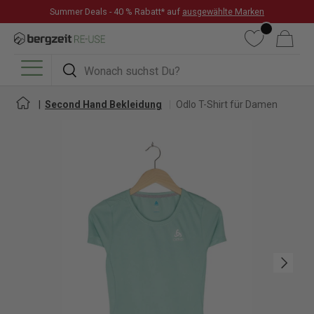
Summer Deals - 40 % Rabatt* auf
ausgewählte Marken
DIREKT ZUM INHALT
Wunschliste
Warenkorb
Suchen
Suchen
Menü
Second Hand Bekleidung
Odlo T-Shirt für Damen
Nächste