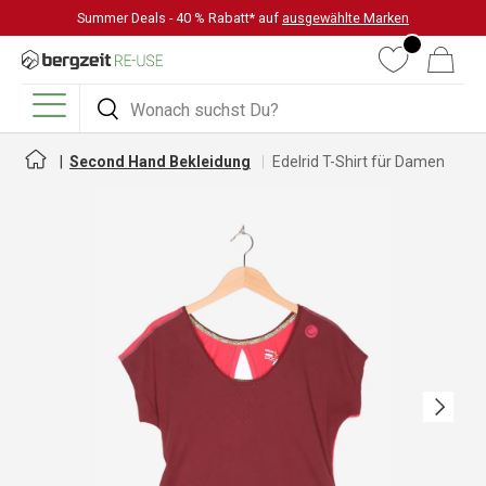
Summer Deals - 40 % Rabatt* auf
ausgewählte Marken
DIREKT ZUM INHALT
Wunschliste
Warenkorb
Suchen
Suchen
Menü
Second Hand Bekleidung
Edelrid T-Shirt für Damen
Nächste