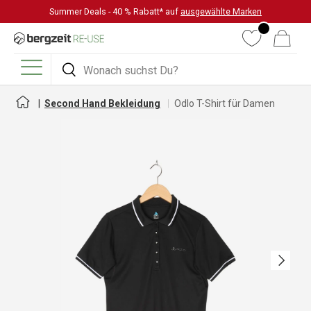
Summer Deals - 40 % Rabatt* auf
ausgewählte Marken
DIREKT ZUM INHALT
Wunschliste
Warenkorb
Suchen
Suchen
Menü
Second Hand Bekleidung
Odlo T-Shirt für Damen
Nächste