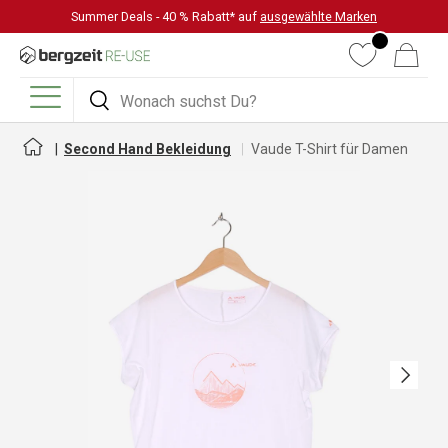
Summer Deals - 40 % Rabatt* auf
ausgewählte Marken
DIREKT ZUM INHALT
Wunschliste
Warenkorb
Suchen
Suchen
Menü
Second Hand Bekleidung
Vaude T-Shirt für Damen
Nächste