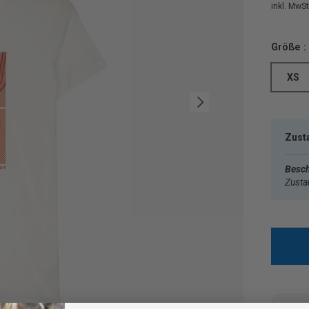
inkl. MwSt.
Größe :
XS
Nächste
Zust
Besch
Zust