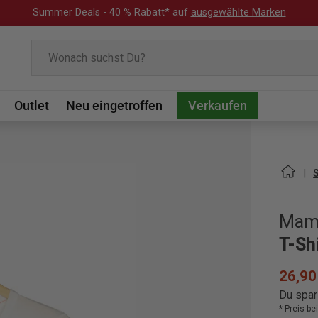
Summer Deals - 40 % Rabatt* auf
ausgewählte Marken
Suchen
Outlet
Neu eingetroffen
Verkaufen
Mam
T-Sh
26,90
Du spar
* Preis b