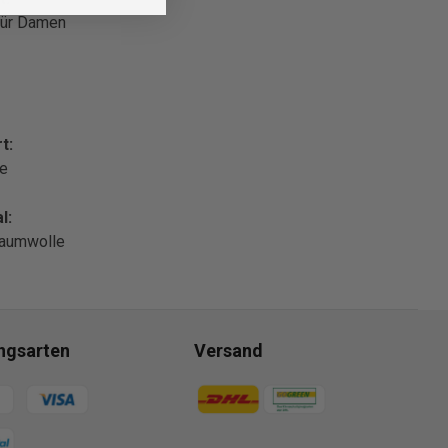
 für Damen
t:
le
l:
aumwolle
ngsarten
Versand
gsmethoden
Zahlungsmethoden