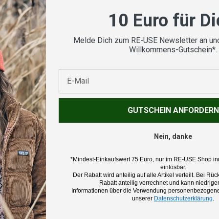
10 Euro für D
Vom
geprü
Melde Dich zum RE-USE Newsletter an und
Willkommens-Gutschein*.
E-Mail
Koste
GUTSCHEIN ANFORDERN
Nein, danke
Beschr
*Mindest-Einkaufswert 75 Euro, nur im RE-USE Shop in
einlösbar.
Der Rabatt wird anteilig auf alle Artikel verteilt. Bei 
Marke:
Rabatt anteilig verrechnet und kann niedriger
Informationen über die Verwendung personenbezogener
Mammu
unserer
Datenschutzerklärung
.
Produk