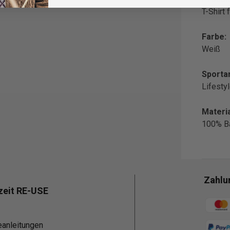
T-Shirt
Farbe:
Weiß
Sportar
Lifesty
Materia
100% B
Zahlu
zeit RE-USE
Zahlun
eanleitungen