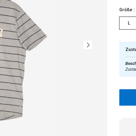
Größe :
L
Nächste
Zust
Besch
Zust