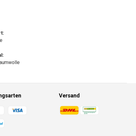
t:
le
l:
aumwolle
ngsarten
Versand
gsmethoden
Zahlungsmethoden