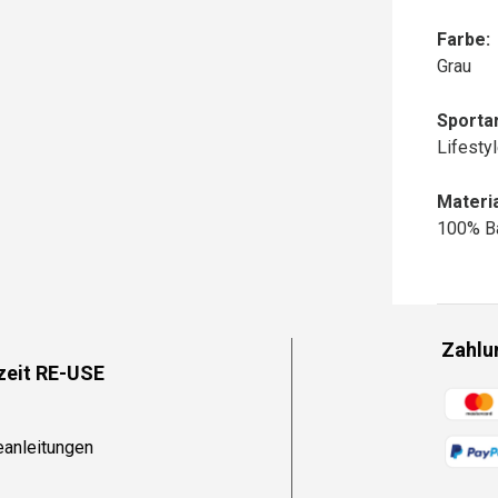
Farbe:
Grau
Sportar
Lifesty
Materia
100% B
Zahlu
zeit RE-USE
Zahlun
eanleitungen