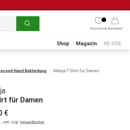
Suchen
Wunschliste
Warenkorb
Submenu
Shop
Magazin
RE-USE
Second Hand Bekleidung
Maloja T-Shirt für Damen
ja
irt für Damen
0 €
 , evtl. zzgl.
Versandkosten