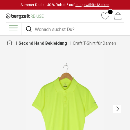
Summer Deals - 40 % Rabatt* auf
ausgewählte Marken
DIREKT ZUM INHALT
Wunschliste
Warenkorb
Suchen
Suchen
Menü
Second Hand Bekleidung
Craft T-Shirt für Damen
Nächste