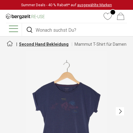
Summer Deals - 40 % Rabatt* auf
ausgewählte Marken
DIREKT ZUM INHALT
Wunschliste
Warenkorb
Suchen
Suchen
Menü
Second Hand Bekleidung
Mammut T-Shirt für Damen
Nächste