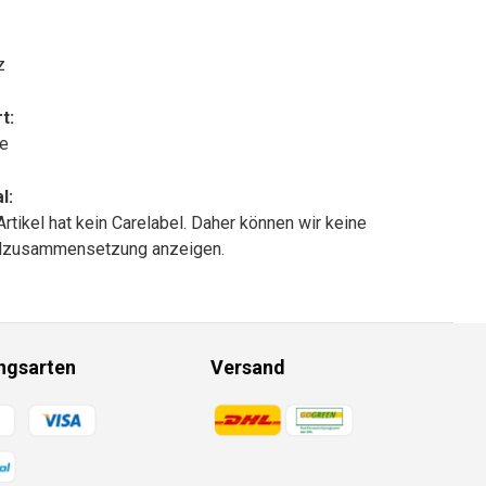
z
t:
le
l:
Artikel hat kein Carelabel. Daher können wir keine
alzusammensetzung anzeigen.
ngsarten
Versand
gsmethoden
Zahlungsmethoden