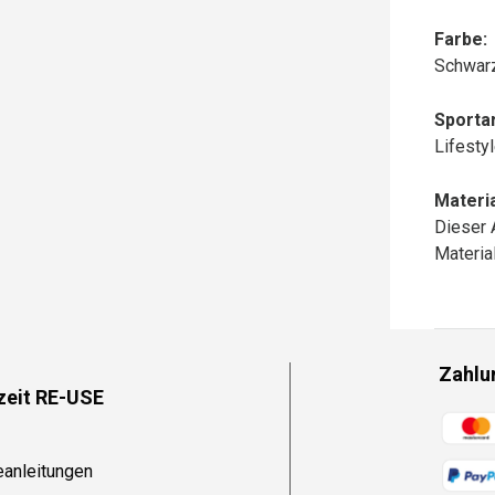
Farbe:
Schwar
Sportar
Lifesty
Materia
Dieser 
Materi
Zahlu
zeit RE-USE
Zahlun
eanleitungen