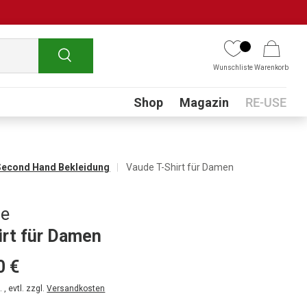
Suchen
Wunschliste
Warenkorb
Submenu
Shop
Magazin
RE-USE
Second Hand Bekleidung
Vaude T-Shirt für Damen
de
irt für Damen
0 €
 , evtl. zzgl.
Versandkosten