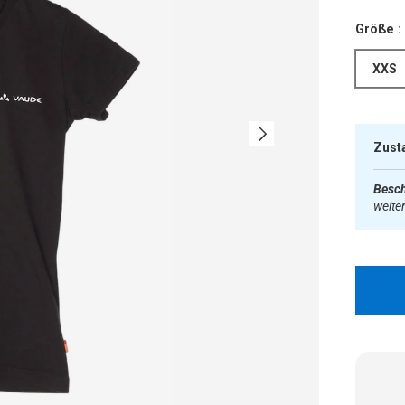
Größe :
XXS
Nächste
Zust
Besch
weite