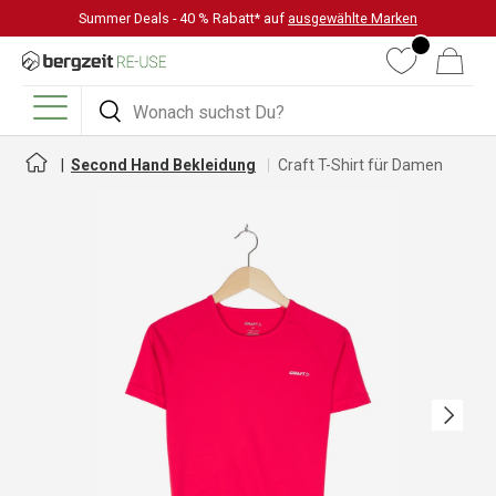
Summer Deals - 40 % Rabatt* auf
ausgewählte Marken
DIREKT ZUM INHALT
Wunschliste
Warenkorb
Suchen
Suchen
Menü
Second Hand Bekleidung
Craft T-Shirt für Damen
Nächste