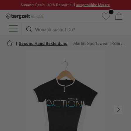
Summer Deals - 40 % Rabatt* auf
ausgewählte Marken
DIREKT ZUM INHALT
Wunschliste
Warenkorb
Suchen
Suchen
Menü
Second Hand Bekleidung
Martini Sportswear T-Shirt für Damen
Nächste