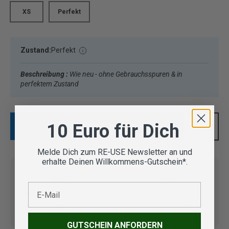
XS
Perfekt
Zustand:
Perfekt
Beschreibung :
Wie neu - ohne Gebrauchsspuren & in
perfektem Zustand
10 Euro für Dich
IN DEN WARENKORB
Melde Dich zum RE-USE Newsletter an und
erhalte Deinen Willkommens-Gutschein*.
E-Mail
Vom Outdoor Spezialisten
geprüfte Second Hand
Lieferung in 3-5 Werktagen
Artikel
GUTSCHEIN ANFORDERN