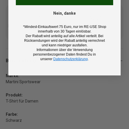
Nein, danke
Kostenlose Lieferung ab 100
14 Tage Rückgaberecht und
*Mindest-Einkaufswert 75 Euro, nur im RE-USE Shop
innerhalb von 30 Tagen einlösbar.
€ (DE/AT)
kostenlose Retoure
Der Rabatt wird anteilig auf alle Artikel verteilt. Bei
Rücksendungen wird der Rabatt anteilig verrechnet
und kann niedriger ausfallen.
Informationen über die Verwendung
personenbezogener Daten findest Du in
unserer
Datenschutzerklärung
.
Beschreibung
Marke:
Martini Sportswear
Produkt:
T-Shirt für Damen
Farbe:
Schwarz