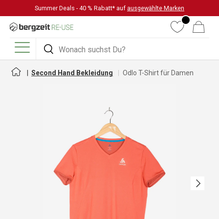
Summer Deals - 40 % Rabatt* auf
ausgewählte Marken
DIREKT ZUM INHALT
Wunschliste
Warenkorb
Suchen
Suchen
Menü
Second Hand Bekleidung
Odlo T-Shirt für Damen
Nächste