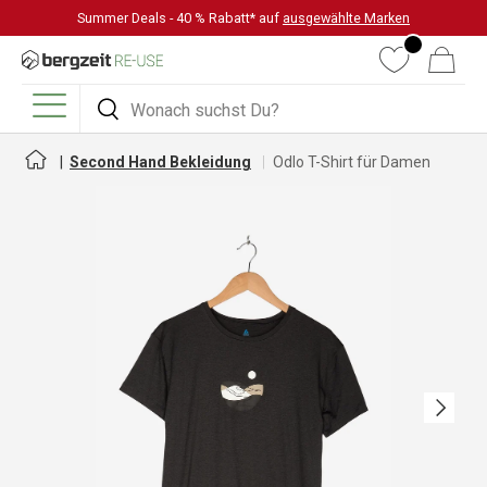
Summer Deals - 40 % Rabatt* auf
ausgewählte Marken
DIREKT ZUM INHALT
Wunschliste
Warenkorb
Suchen
Suchen
Menü
Second Hand Bekleidung
Odlo T-Shirt für Damen
Nächste