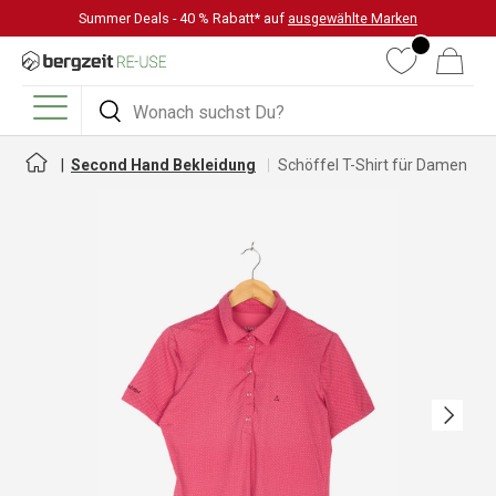
Summer Deals - 40 % Rabatt* auf
ausgewählte Marken
DIREKT ZUM INHALT
Wunschliste
Warenkorb
Suchen
Suchen
Menü
Second Hand Bekleidung
Schöffel T-Shirt für Damen
Nächste