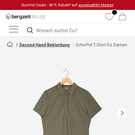
Summer Deals - 40 % Rabatt* auf
ausgewählte Marken
DIREKT ZUM INHALT
Wunschliste
Warenkorb
Suchen
Suchen
Menü
Second Hand Bekleidung
Schöffel T-Shirt für Damen
Nächste