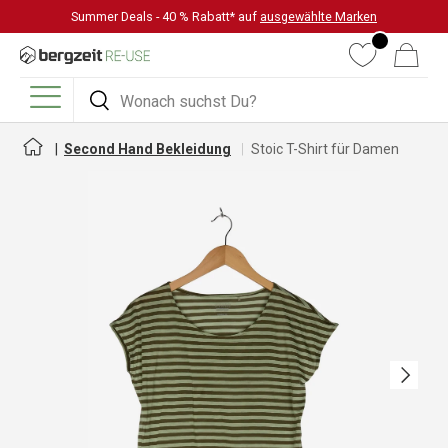
Summer Deals - 40 % Rabatt* auf
ausgewählte Marken
DIREKT ZUM INHALT
Wunschliste
Warenkorb
Suchen
Suchen
Menü
Second Hand Bekleidung
Stoic T-Shirt für Damen
Nächste