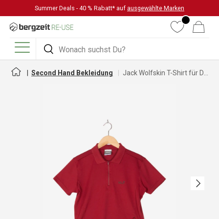
Summer Deals - 40 % Rabatt* auf
ausgewählte Marken
DIREKT ZUM INHALT
Wunschliste
Warenkorb
Suchen
Suchen
Menü
Second Hand Bekleidung
Jack Wolfskin T-Shirt für Damen
Nächste