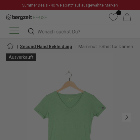
Summer Deals - 40 % Rabatt* auf
ausgewählte Marken
DIREKT ZUM INHALT
Wunschliste
Warenkorb
Suchen
Suchen
Menü
Second Hand Bekleidung
Mammut T-Shirt für Damen
Ausverkauft
Nächste