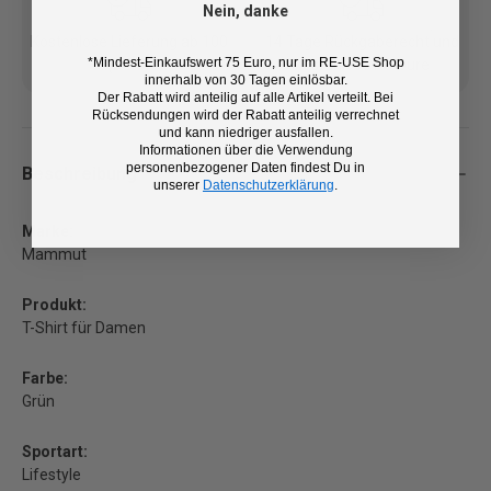
Nein, danke
Kostenlose Lieferung ab 100
14 Tage Rückgaberecht und
*Mindest-Einkaufswert 75 Euro, nur im RE-USE Shop
€ (DE/AT)
kostenlose Retoure
innerhalb von 30 Tagen einlösbar.
Der Rabatt wird anteilig auf alle Artikel verteilt. Bei
Rücksendungen wird der Rabatt anteilig verrechnet
und kann niedriger ausfallen.
Informationen über die Verwendung
personenbezogener Daten findest Du in
Beschreibung
unserer
Datenschutzerklärung
.
Marke:
Mammut
Produkt:
T-Shirt für Damen
Farbe:
Grün
Sportart:
Lifestyle