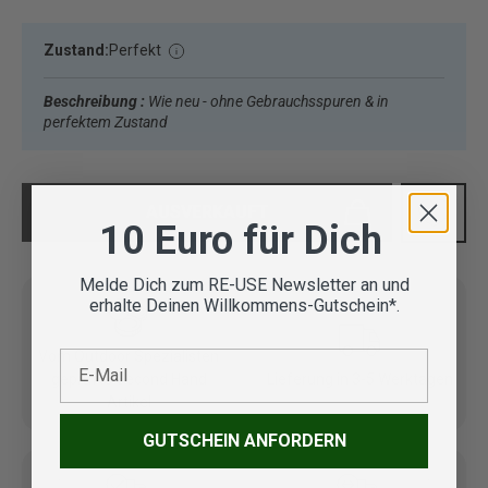
Zustand:
Perfekt
Beschreibung :
Wie neu - ohne Gebrauchsspuren & in
perfektem Zustand
AUSVERKAUFT
10 Euro für Dich
Melde Dich zum RE-USE Newsletter an und
erhalte Deinen Willkommens-Gutschein*.
E-Mail
Vom Outdoor Spezialisten
geprüfte Second Hand
Lieferung in 3-5 Werktagen
Artikel
GUTSCHEIN ANFORDERN