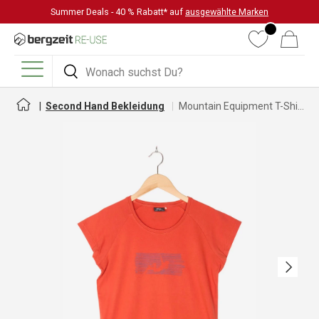
Summer Deals - 40 % Rabatt* auf
ausgewählte Marken
DIREKT ZUM INHALT
Wunschliste
Warenkorb
Suchen
Suchen
Menü
Second Hand Bekleidung
Mountain Equipment T-Shirt für Damen
Nächste