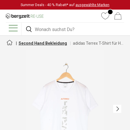
Summer Deals - 40 % Rabatt* auf
ausgewählte Marken
DIREKT ZUM INHALT
Wunschliste
Warenkorb
Suchen
Suchen
Menü
Second Hand Bekleidung
adidas Terrex T-Shirt für Herren
Nächste