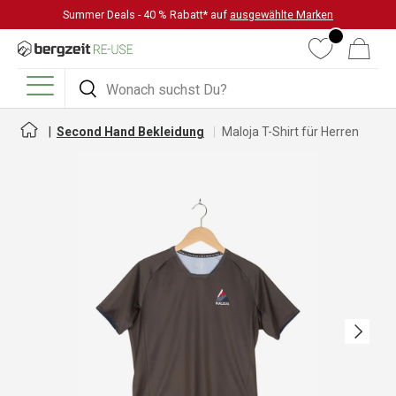
Summer Deals - 40 % Rabatt* auf
ausgewählte Marken
DIREKT ZUM INHALT
Wunschliste
Warenkorb
Suchen
Suchen
Menü
Second Hand Bekleidung
Maloja T-Shirt für Herren
Nächste