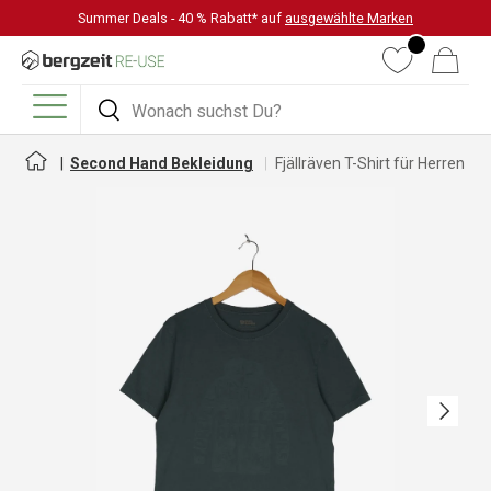
Summer Deals - 40 % Rabatt* auf
ausgewählte Marken
DIREKT ZUM INHALT
Wunschliste
Warenkorb
Suchen
Suchen
Menü
Second Hand Bekleidung
Fjällräven T-Shirt für Herren
Nächste