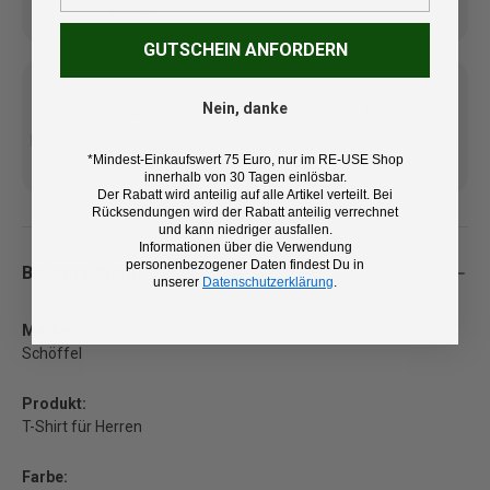
Artikel
GUTSCHEIN ANFORDERN
Nein, danke
Kostenlose Lieferung ab 100
14 Tage Rückgaberecht und
*Mindest-Einkaufswert 75 Euro, nur im RE-USE Shop
€ (DE/AT)
kostenlose Retoure
innerhalb von 30 Tagen einlösbar.
Der Rabatt wird anteilig auf alle Artikel verteilt. Bei
Rücksendungen wird der Rabatt anteilig verrechnet
und kann niedriger ausfallen.
Informationen über die Verwendung
personenbezogener Daten findest Du in
Beschreibung
unserer
Datenschutzerklärung
.
Marke:
Schöffel
Produkt:
T-Shirt für Herren
Farbe: