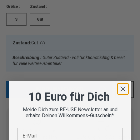
Größe :
Zustand :
S
Gut
Zustand:
Gut
Beschreibung :
Guter Zustand - voll funktionstüchtig & bereit
für viele weitere Abenteuer
IN DEN WARENKORB
10 Euro für Dich
Melde Dich zum RE-USE Newsletter an und
erhalte Deinen Willkommens-Gutschein*.
E-Mail
Vom Outdoor Spezialisten
geprüfte Second Hand
Lieferung in 3-5 Werktagen