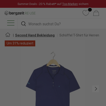
Summer Deals - 20 % Rabatt* auf
Top-Marken
sichern
DIREKT ZUM INHALT
Wunschliste
Warenkorb
Suchen
Suchen
Menü
Second Hand Bekleidung
Schöffel T-Shirt für Herren
Um 31% reduziert
Nächste