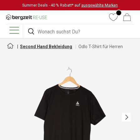
Summer Deals - 40 % Rabatt* auf
ausgewählte Marken
DIREKT ZUM INHALT
Wunschliste
Warenkorb
Suchen
Suchen
Menü
Second Hand Bekleidung
Odlo T-Shirt für Herren
Nächste