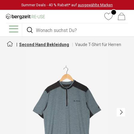
Summer Deals - 40 % Rabatt* auf
ausgewählte Marken
DIREKT ZUM INHALT
Wunschliste
Warenkorb
Suchen
Suchen
Menü
Second Hand Bekleidung
Vaude T-Shirt für Herren
Nächste