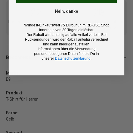
Nein, danke
Kostenlose Lieferung ab 100
14 Tage Rückgaberecht und
*Mindest-Einkaufswert 75 Euro, nur im RE-USE Shop
€ (DE/AT)
kostenlose Retoure
innerhalb von 30 Tagen einlösbar.
Der Rabatt wird anteilig auf alle Artikel verteilt. Bei
Rücksendungen wird der Rabatt anteilig verrechnet
und kann niedriger ausfallen.
Informationen über die Verwendung
personenbezogener Daten findest Du in
Beschreibung
unserer
Datenschutzerklärung
.
Marke:
E9
Produkt:
T-Shirt für Herren
Farbe:
Gelb
Sportart: