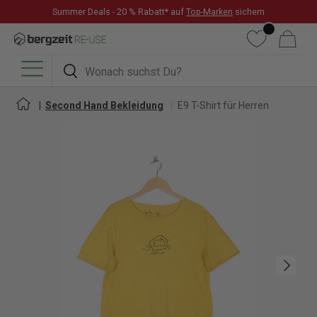
Summer Deals - 20 % Rabatt* auf
Top-Marken
sichern
DIREKT ZUM INHALT
Wunschliste
Warenkorb
Suchen
Suchen
Menü
Second Hand Bekleidung
E9 T-Shirt für Herren
Nächste