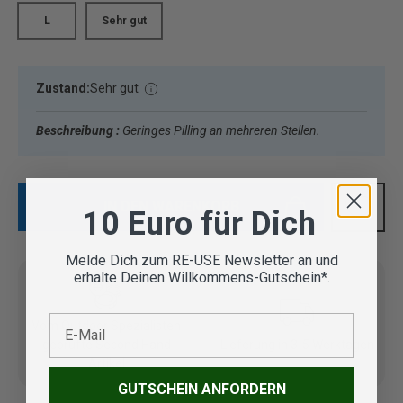
L
Sehr gut
Zustand:
Sehr gut
Beschreibung :
Geringes Pilling an mehreren Stellen.
IN DEN WARENKORB
10 Euro für Dich
Melde Dich zum RE-USE Newsletter an und
erhalte Deinen Willkommens-Gutschein*.
E-Mail
Vom Outdoor Spezialisten
geprüfte Second Hand
Lieferung in 3-5 Werktagen
Artikel
GUTSCHEIN ANFORDERN