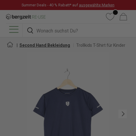
Summer Deals - 40 % Rabatt* auf
ausgewählte Marken
DIREKT ZUM INHALT
Wunschliste
Warenkorb
Suchen
Suchen
Menü
Second Hand Bekleidung
Trollkids T-Shirt für Kinder
Nächste