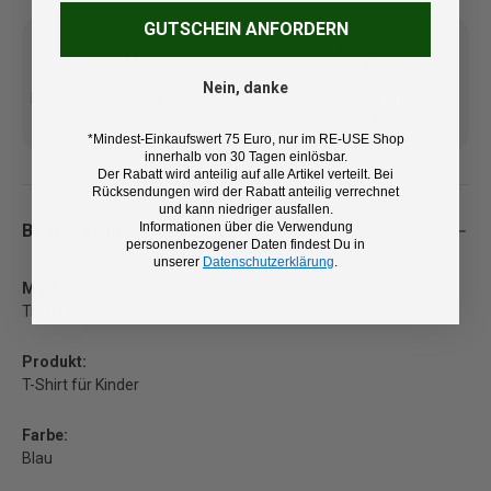
GUTSCHEIN ANFORDERN
Nein, danke
Kostenlose Lieferung ab 100
14 Tage Rückgaberecht und
€ (DE/AT)
kostenlose Retoure
*Mindest-Einkaufswert 75 Euro, nur im RE-USE Shop
innerhalb von 30 Tagen einlösbar.
Der Rabatt wird anteilig auf alle Artikel verteilt. Bei
Rücksendungen wird der Rabatt anteilig verrechnet
und kann niedriger ausfallen.
Informationen über die Verwendung
Beschreibung
personenbezogener Daten findest Du in
unserer
Datenschutzerklärung
.
Marke:
Trollkids
Produkt:
T-Shirt für Kinder
Farbe:
Blau