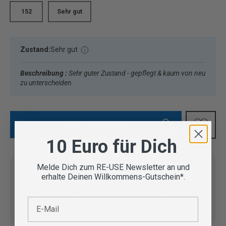
152
Sehr gut
Zustand:
Sehr gut
Beschreibung :
Sehr guter Zustand - gepflegt & kaum von neu
zu unterscheiden
IN DEN WARENKORB
10 Euro für Dich
Melde Dich zum RE-USE Newsletter an und
erhalte Deinen Willkommens-Gutschein*.
Vom Outdoor Spezialisten
E-Mail
geprüfte Second Hand
Lieferung in 3-5 Werktagen
Artikel