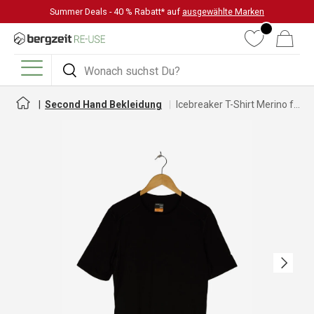
Summer Deals - 40 % Rabatt* auf
ausgewählte Marken
DIREKT ZUM INHALT
Wunschliste
Warenkorb
Suchen
Suchen
Menü
Second Hand Bekleidung
Icebreaker T-Shirt Merino für Damen
Nächste