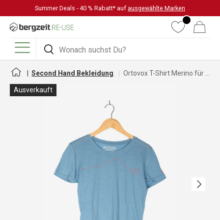
Summer Deals - 40 % Rabatt* auf
ausgewählte Marken
DIREKT ZUM INHALT
Wunschliste
Warenkorb
Suchen
Suchen
Menü
Second Hand Bekleidung
Ortovox T-Shirt Merino für Damen
Ausverkauft
Nächste