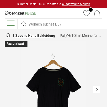
Summer Deals - 40 % Rabatt* auf
ausgewählte Marken
DIREKT ZUM INHALT
Wunschliste
Warenkorb
Suchen
Suchen
Menü
Second Hand Bekleidung
Pally'Hi T-Shirt Merino für Herren
Ausverkauft
Nächste