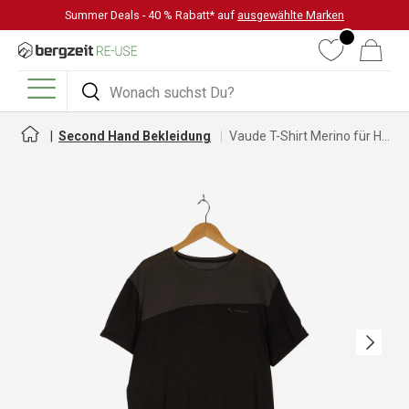
Summer Deals - 40 % Rabatt* auf
ausgewählte Marken
DIREKT ZUM INHALT
Wunschliste
Warenkorb
Suchen
Suchen
Menü
Second Hand Bekleidung
Vaude T-Shirt Merino für Herren
Nächste