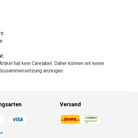
t:
le
l:
Artikel hat kein Carelabel. Daher können wir keine
alzusammensetzung anzeigen.
ngsarten
Versand
gsmethoden
Zahlungsmethoden