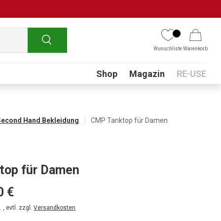
Suchen
Wunschliste
Warenkorb
Submenu
Shop
Magazin
RE-USE
Second Hand Bekleidung
CMP Tanktop für Damen
top für Damen
0 €
 , evtl. zzgl.
Versandkosten