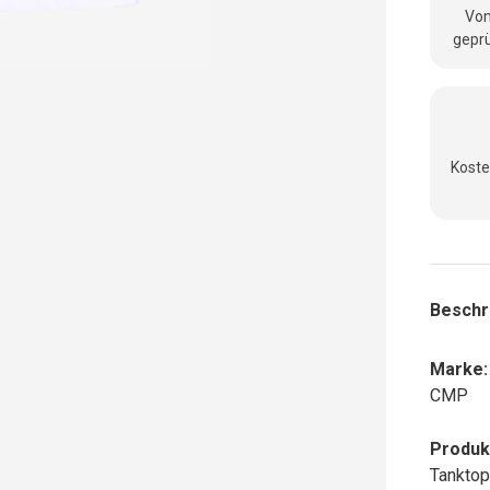
Vom
geprü
Koste
Beschr
Marke:
CMP
Produk
Tanktop