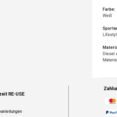
Farbe:
Weiß
Sportar
Lifesty
Materia
Dieser 
Materi
Zahlu
zeit RE-USE
Zahlun
eanleitungen