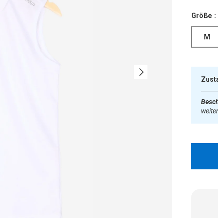
Größe :
M
Nächste
Zust
Besch
weite