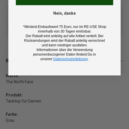
Nein, danke
Kostenlose Lieferung ab 100
14 Tage Rückgaberecht und
*Mindest-Einkaufswert 75 Euro, nur im RE-USE Shop
innerhalb von 30 Tagen einlösbar.
€ (DE/AT)
kostenlose Retoure
Der Rabatt wird anteilig auf alle Artikel verteilt. Bei
Rücksendungen wird der Rabatt anteilig verrechnet
und kann niedriger ausfallen.
Informationen über die Verwendung
personenbezogener Daten findest Du in
unserer
Datenschutzerklärung
.
Beschreibung
Marke:
The North Face
Produkt:
Tanktop für Damen
Farbe:
Grau