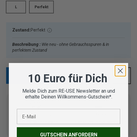
L
Perfekt
Zustand:
Perfekt
Beschreibung :
Wie neu - ohne Gebrauchsspuren & in
perfektem Zustand
10 Euro für Dich
IN DEN WARENKORB
Melde Dich zum RE-USE Newsletter an und
erhalte Deinen Willkommens-Gutschein*.
E-Mail
Vom Outdoor Spezialisten
geprüfte Second Hand
Lieferung in 3-5 Werktagen
Artikel
GUTSCHEIN ANFORDERN