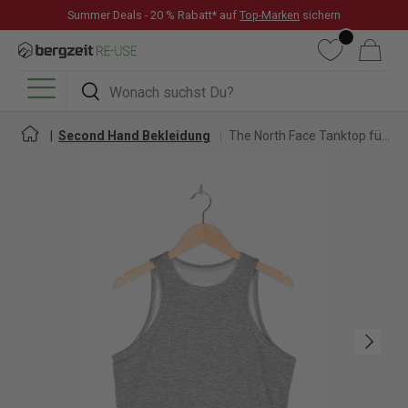
Summer Deals - 20 % Rabatt* auf
Top-Marken
sichern
DIREKT ZUM INHALT
Wunschliste
Warenkorb
Suchen
Suchen
Menü
Second Hand Bekleidung
The North Face Tanktop für Damen
Nächste