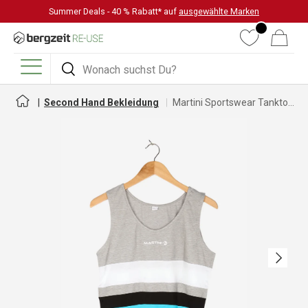
Summer Deals - 40 % Rabatt* auf
ausgewählte Marken
DIREKT ZUM INHALT
Wunschliste
Warenkorb
Suchen
Suchen
Menü
Second Hand Bekleidung
Martini Sportswear Tanktop für Damen
Nächste