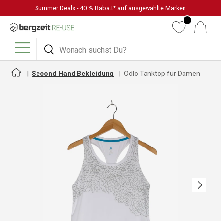
Summer Deals - 40 % Rabatt* auf
ausgewählte Marken
DIREKT ZUM INHALT
Wunschliste
Warenkorb
Suchen
Suchen
Menü
Second Hand Bekleidung
Odlo Tanktop für Damen
Nächste