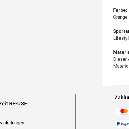
Farbe:
Orange
Sportar
Lifesty
Materia
Dieser 
Materi
Zahlu
zeit RE-USE
Zahlun
eanleitungen