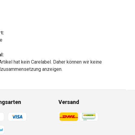
t:
le
l:
Artikel hat kein Carelabel. Daher können wir keine
alzusammensetzung anzeigen.
ngsarten
Versand
gsmethoden
Zahlungsmethoden