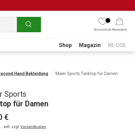
Suchen
Wunschliste
Warenkorb
Submenu
Shop
Magazin
RE-USE
Second Hand Bekleidung
Maier Sports Tanktop für Damen
r Sports
top für Damen
0 €
 , evtl. zzgl.
Versandkosten