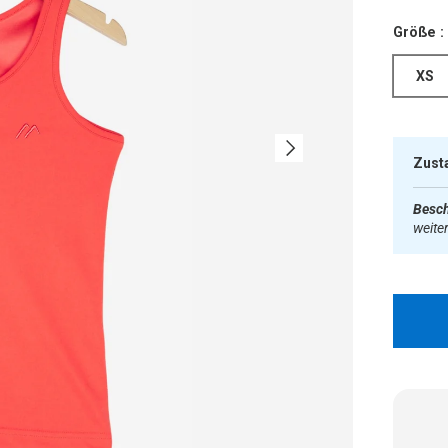
Größe :
XS
Nächste
Zust
Besch
weite