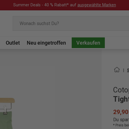
Summer Deals - 40 % Rabatt* auf
ausgewählte Marken
Suchen
Outlet
Neu eingetroffen
Verkaufen
Coto
Tigh
29,90
Du spar
* Preis b