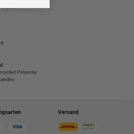
ür Damen
t:
l:
ecycled Polyester
pandex
ngsarten
Versand
gsmethoden
Zahlungsmethoden