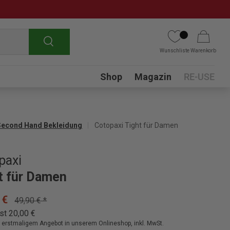
Suchen
Wunschliste
Warenkorb
Submenu
Shop
Magazin
RE-USE
Second Hand Bekleidung
Cotopaxi Tight für Damen
paxi
t für Damen
 €
49,90 € *
st 20,00 €
ei erstmaligem Angebot in unserem Onlineshop, inkl. MwSt.