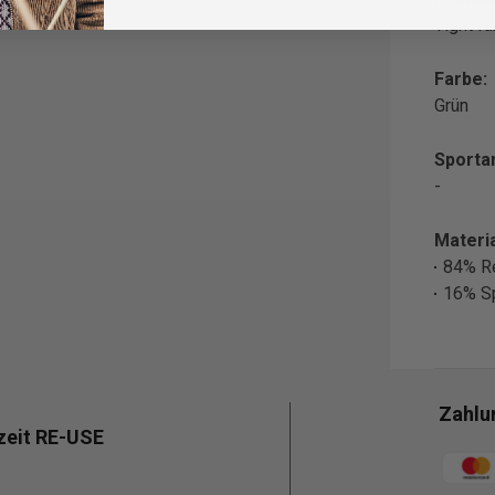
Tight f
Farbe:
Grün
Sportar
-
Materia
84% R
16% S
Zahlu
zeit RE-USE
Zahlun