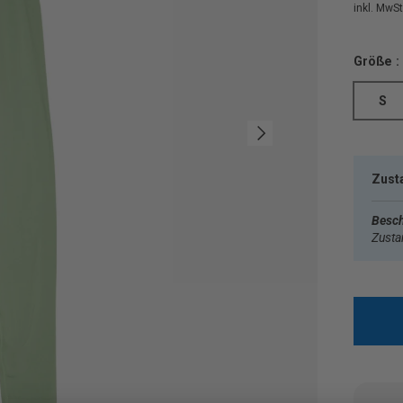
inkl. MwSt.
Größe :
S
Nächste
Zust
Besch
Zust