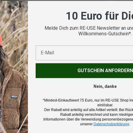
10 Euro für D
Vom
geprü
Melde Dich zum RE-USE Newsletter an und
Willkommens-Gutschein*.
E-Mail
Koste
GUTSCHEIN ANFORDERN
Nein, danke
Beschr
*Mindest-Einkaufswert 75 Euro, nur im RE-USE Shop in
einlösbar.
Der Rabatt wird anteilig auf alle Artikel verteilt. Bei 
Marke:
Rabatt anteilig verrechnet und kann niedriger
Cotopax
Informationen über die Verwendung personenbezogener
unserer
Datenschutzerklärung
.
Produk