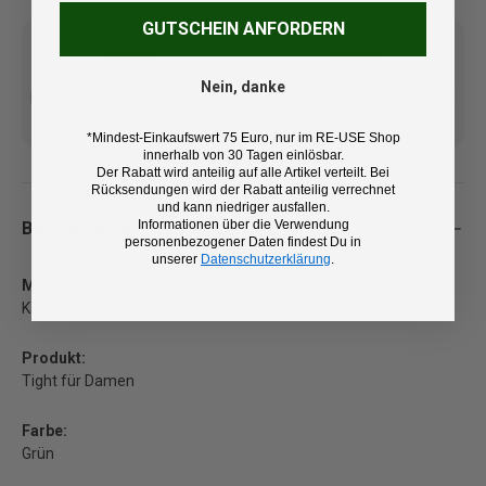
GUTSCHEIN ANFORDERN
Nein, danke
Kostenlose Lieferung ab 100
14 Tage Rückgaberecht und
€ (DE/AT)
kostenlose Retoure
*Mindest-Einkaufswert 75 Euro, nur im RE-USE Shop
innerhalb von 30 Tagen einlösbar.
Der Rabatt wird anteilig auf alle Artikel verteilt. Bei
Rücksendungen wird der Rabatt anteilig verrechnet
und kann niedriger ausfallen.
Informationen über die Verwendung
Beschreibung
personenbezogener Daten findest Du in
unserer
Datenschutzerklärung
.
Marke:
Kari Traa
Produkt:
Tight für Damen
Farbe:
Grün