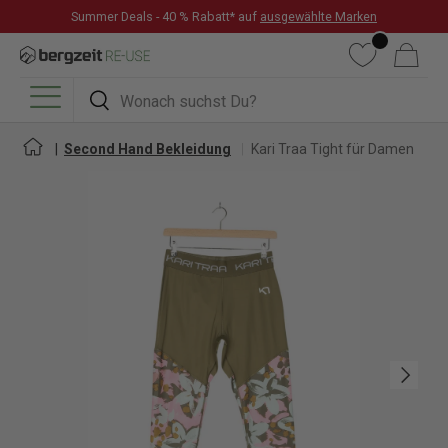
Summer Deals - 40 % Rabatt* auf
ausgewählte Marken
DIREKT ZUM INHALT
Wunschliste
Warenkorb
Suchen
Suchen
Menü
Second Hand Bekleidung
Kari Traa Tight für Damen
Nächste