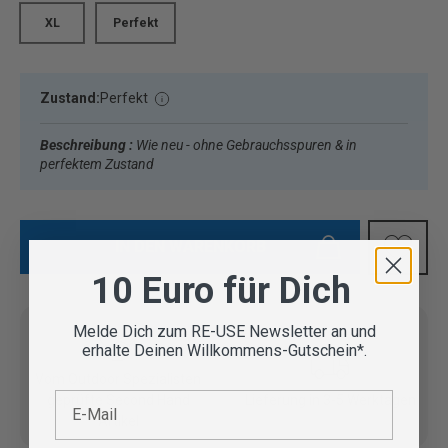
XL
Perfekt
Zustand:
Perfekt
Beschreibung :
Wie neu - ohne Gebrauchsspuren & in
perfektem Zustand
IN DEN WARENKORB
10 Euro für Dich
Melde Dich zum RE-USE Newsletter an und
erhalte Deinen Willkommens-Gutschein*.
Vom Outdoor Spezialisten
E-Mail
geprüfte Second Hand
Lieferung in 3-5 Werktagen
Artikel