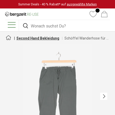
Summer Deals - 40 % Rabatt* auf
ausgewählte Marken
DIREKT ZUM INHALT
Wunschliste
Warenkorb
Suchen
Suchen
Menü
Second Hand Bekleidung
Schöffel Wanderhose für Damen
Nächste