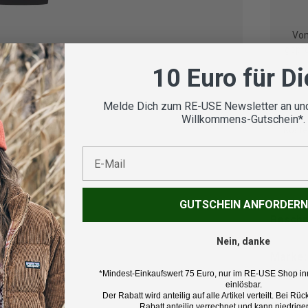
Vom
geprü
10 Euro für D
Melde Dich zum RE-USE Newsletter an und
Willkommens-Gutschein*.
Koste
E-Mail
GUTSCHEIN ANFORDERN
Beschr
Nein, danke
Marke:
Jack Wo
*Mindest-Einkaufswert 75 Euro, nur im RE-USE Shop in
einlösbar.
Der Rabatt wird anteilig auf alle Artikel verteilt. Bei 
Produk
Rabatt anteilig verrechnet und kann niedriger