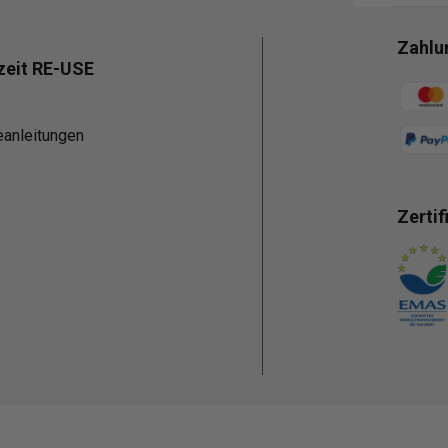
Zahlu
zeit RE-USE
Zahlun
eanleitungen
Zertif
Zahlun