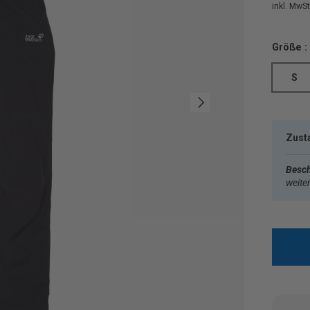
inkl. MwSt.
Größe :
S
Nächste
Zust
Besch
weite