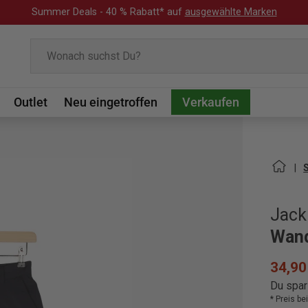
Summer Deals - 40 % Rabatt* auf
ausgewählte Marken
Suchen
Outlet
Neu eingetroffen
Verkaufen
Jack
Wand
34,90
Du spar
* Preis b