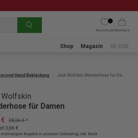
Suchen
Wunschliste
Warenkorb
Submenu
Shop
Magazin
RE-USE
Second Hand Bekleidung
Jack Wolfskin Wanderhose für Damen
 Wolfskin
erhose für Damen
 €
38,56 € *
st 3,66 €
ei erstmaligem Angebot in unserem Onlineshop, inkl. MwSt.