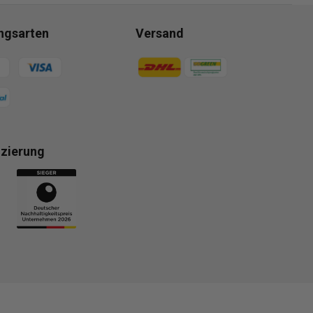
ngsarten
Versand
gsmethoden
Zahlungsmethoden
izierung
gsmethoden