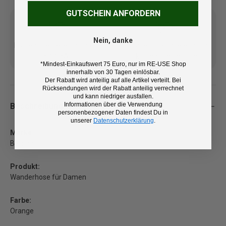
GUTSCHEIN ANFORDERN
Nein, danke
Kostenlose Lieferung ab 100
14 Tage Rückgaberecht und
€ (DE/AT)
kostenlose Retoure
*Mindest-Einkaufswert 75 Euro, nur im RE-USE Shop
innerhalb von 30 Tagen einlösbar.
Der Rabatt wird anteilig auf alle Artikel verteilt. Bei
Rücksendungen wird der Rabatt anteilig verrechnet
und kann niedriger ausfallen.
Informationen über die Verwendung
Beschreibung
personenbezogener Daten findest Du in
unserer
Datenschutzerklärung
.
Marke:
Bergans
Produkt:
Wanderhose für Damen
Farbe:
Orange