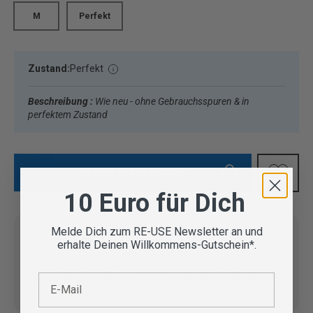
M
Perfekt
Zustand:
Perfekt
Beschreibung :
Wie neu - ohne Gebrauchsspuren & in
perfektem Zustand
IN DEN WARENKORB
10 Euro für Dich
Melde Dich zum RE-USE Newsletter an und
erhalte Deinen Willkommens-Gutschein*.
Vom Outdoor Spezialisten
E-Mail
geprüfte Second Hand
Lieferung in 3-5 Werktagen
Artikel