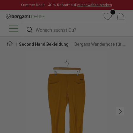
Summer Deals - 40 % Rabatt* auf
ausgewählte Marken
DIREKT ZUM INHALT
Wunschliste
Warenkorb
Suchen
Suchen
Menü
Second Hand Bekleidung
Bergans Wanderhose für Damen
Nächste