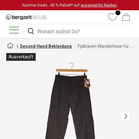
Summer Deals - 40 % Rabatt* auf
ausgewählte Marken
DIREKT ZUM INHALT
Wunschliste
Warenkorb
Suchen
Suchen
Menü
Second Hand Bekleidung
Fjällräven Wanderhose für Damen
Ausverkauft
Nächste