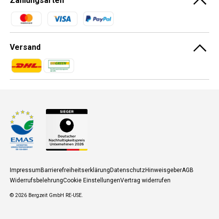
Zahlungsarten
Zahlungsmethoden
Versand
Zahlungsmethoden
Zahlungsmethoden
Impressum
Barrierefreiheitserklärung
Datenschutz
Hinweisgeber
AGB
Widerrufsbelehrung
Cookie Einstellungen
Vertrag widerrufen
© 2026
Bergzeit GmbH RE-USE
.