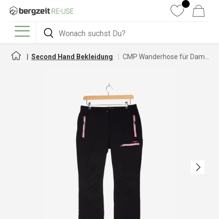
DIREKT ZUM INHALT
Wunschliste
Warenkorb
Suchen
Suchen
Menü
Second Hand Bekleidung
CMP Wanderhose für Damen
Nächste