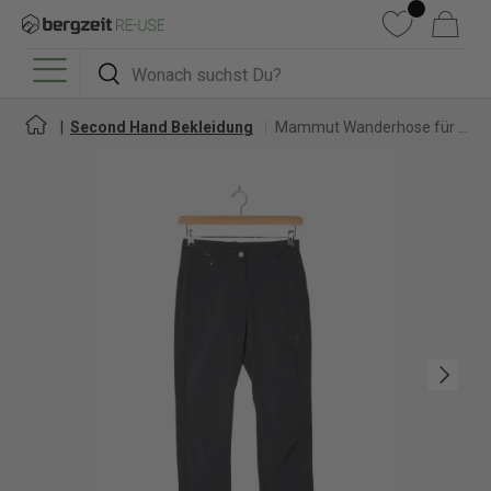
DIREKT ZUM INHALT
Wunschliste
Warenkorb
Suchen
Suchen
Menü
Second Hand Bekleidung
Mammut Wanderhose für Damen
Nächste