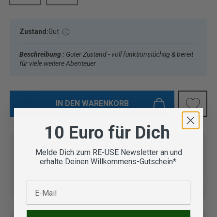
Zustand:
Gut
Beschreibung :
Guter Zustand - voll funktionstüchtig & bereit
für viele weitere Abenteuer
IN DEN WARENKORB
10 Euro für Dich
Melde Dich zum RE-USE Newsletter an und
erhalte Deinen Willkommens-Gutschein*.
Vom Outdoor Spezialisten
geprüfte Second Hand
Lieferung in 3-5 Werktagen
E-Mail
Artikel