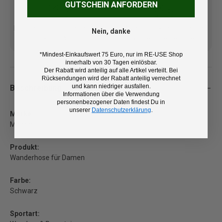
GUTSCHEIN ANFORDERN
Kostenlose Lieferung ab 100
14 Tage Rückgaberecht und
Nein, danke
€ (DE/AT)
kostenlose Retoure
*Mindest-Einkaufswert 75 Euro, nur im RE-USE Shop
innerhalb von 30 Tagen einlösbar.
Der Rabatt wird anteilig auf alle Artikel verteilt. Bei
Rücksendungen wird der Rabatt anteilig verrechnet
und kann niedriger ausfallen.
Beschreibung
Informationen über die Verwendung
personenbezogener Daten findest Du in
unserer
Datenschutzerklärung
.
Marke:
Mammut
Produkt:
Wanderhose für Damen
Farbe:
Schwarz
Sportart: