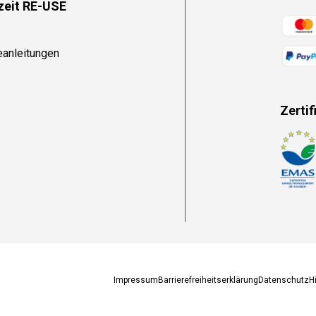
zeit RE-USE
Zahlun
eanleitungen
Zertif
Zahlun
Impressum
Barrierefreiheitserklärung
Datenschutz
H