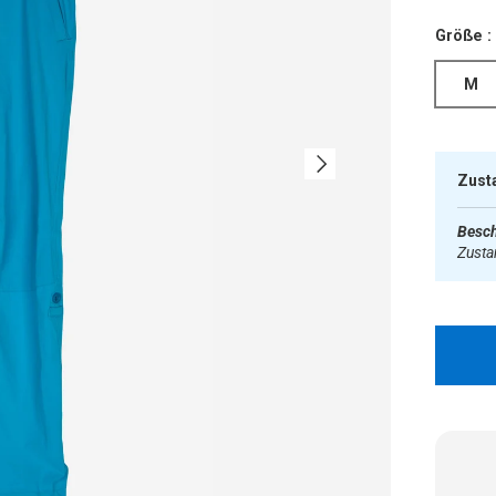
Größe :
M
Nächste
Zust
Besch
Zust