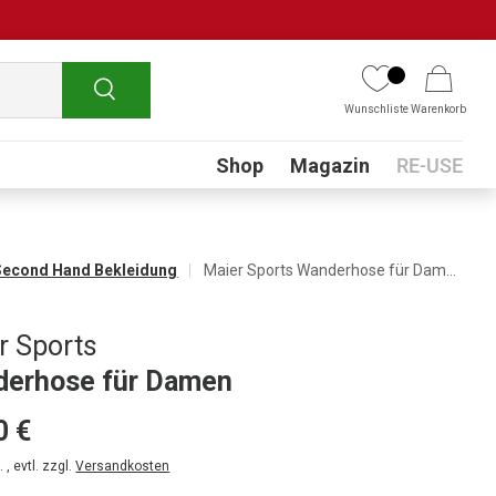
Suchen
Wunschliste
Warenkorb
Submenu
Shop
Magazin
RE-USE
Second Hand Bekleidung
Maier Sports Wanderhose für Damen
r Sports
erhose für Damen
0 €
 , evtl. zzgl.
Versandkosten