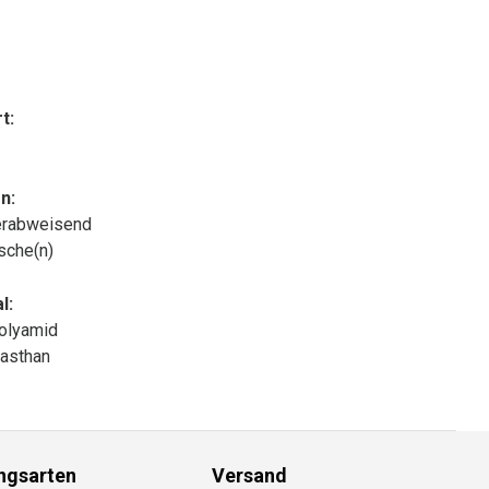
t:
n:
rabweisend
sche(n)
l:
olyamid
asthan
ngsarten
Versand