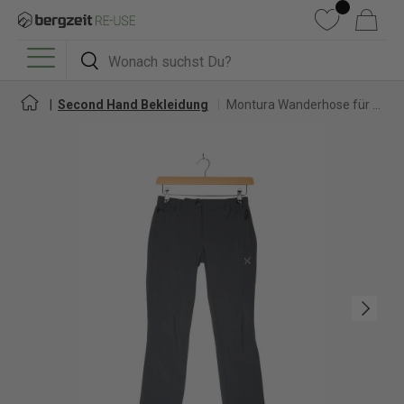
DIREKT ZUM INHALT
Wunschliste
Warenkorb
Suchen
Suchen
Menü
Second Hand Bekleidung
Montura Wanderhose für Damen
Nächste