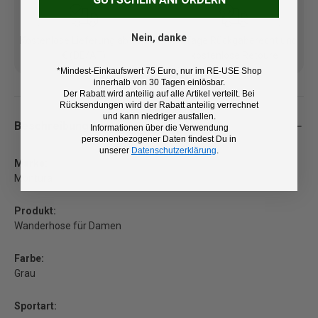
Nein, danke
Kostenlose Lieferung ab 100
14 Tage Rückgaberecht und
€ (DE/AT)
kostenlose Retoure
*Mindest-Einkaufswert 75 Euro, nur im RE-USE Shop
innerhalb von 30 Tagen einlösbar.
Der Rabatt wird anteilig auf alle Artikel verteilt. Bei
Rücksendungen wird der Rabatt anteilig verrechnet
und kann niedriger ausfallen.
Beschreibung
Informationen über die Verwendung
personenbezogener Daten findest Du in
unserer
Datenschutzerklärung
.
Marke:
Montura
Produkt:
Wanderhose für Damen
Farbe:
Grau
Sportart: