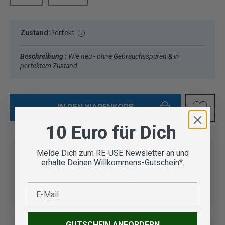
Zustand:
Perfekt
Beschreibung :
Wie neu - ohne Gebrauchsspuren & in
perfektem Zustand
IN DEN WARENKORB
10 Euro für Dich
Melde Dich zum RE-USE Newsletter an und
erhalte Deinen Willkommens-Gutschein*.
Vom Outdoor Spezialisten
geprüfte Second Hand
Lieferung in 3-5 Werktagen
E-Mail
Artikel
GUTSCHEIN ANFORDERN