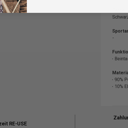
Farbe:
Schwar
Sportar
-
Funktio
Beinta
Materia
90% P
10% El
Zahlu
zeit RE-USE