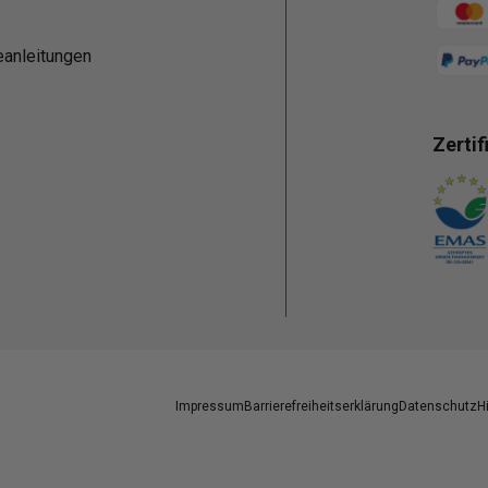
Zahlun
eanleitungen
Zertif
Zahlun
Impressum
Barrierefreiheitserklärung
Datenschutz
H