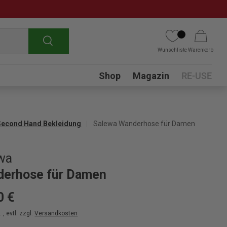
Suchen
Wunschliste
Warenkorb
Submenu
Shop
Magazin
RE-USE
Second Hand Bekleidung
Salewa Wanderhose für Damen
wa
erhose für Damen
0 €
 , evtl. zzgl.
Versandkosten