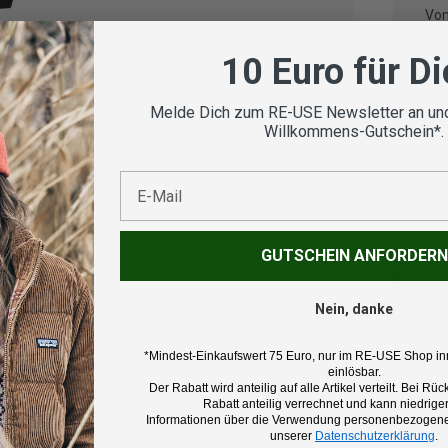
Vom
geprü
10 Euro für D
Melde Dich zum RE-USE Newsletter an und
Willkommens-Gutschein*.
Koste
E-Mail
GUTSCHEIN ANFORDERN
Beschr
Nein, danke
Marke:
*Mindest-Einkaufswert 75 Euro, nur im RE-USE Shop in
Salewa
einlösbar.
Der Rabatt wird anteilig auf alle Artikel verteilt. Bei 
Rabatt anteilig verrechnet und kann niedriger
Produk
Informationen über die Verwendung personenbezogener
Wander
unserer
Datenschutzerklärung
.