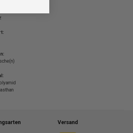
z
t:
n:
sche(n)
l:
olyamid
asthan
ngsarten
Versand