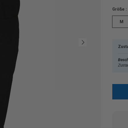
Größe :
M
Nächste
Zust
Besch
Zust