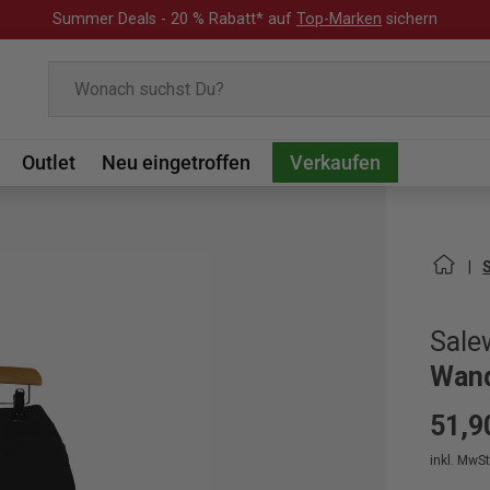
Summer Deals - 20 % Rabatt* auf
Top-Marken
sichern
Suchen
Outlet
Neu eingetroffen
Verkaufen
Sale
Wand
51,9
inkl. MwSt.