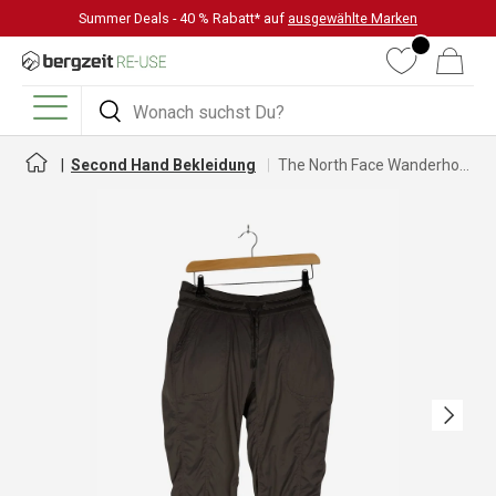
Summer Deals - 40 % Rabatt* auf
ausgewählte Marken
DIREKT ZUM INHALT
Wunschliste
Warenkorb
Suchen
Suchen
Menü
Second Hand Bekleidung
The North Face Wanderhose für Damen
Nächste