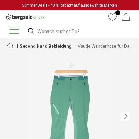
Summer Deals - 40 % Rabatt* auf
ausgewählte Marken
DIREKT ZUM INHALT
Wunschliste
Warenkorb
Suchen
Suchen
Menü
Second Hand Bekleidung
Vaude Wanderhose für Damen
Nächste